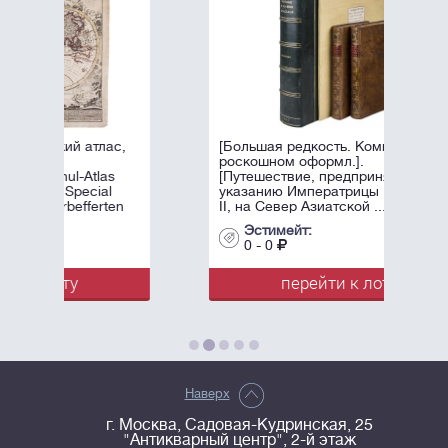
с,
[Большая редкость. Комплект в
роскошном оформл.].
[Путешествие, предпринятое по
указанию Императрицы Екатерины
en
II, на Север Азиатской ...
men
Эстимейт:
0 - 0
перейти к лоту
Наверх
г. Москва, Садовая-Кудринская, 25
"Антикварный центр", 2-й этаж