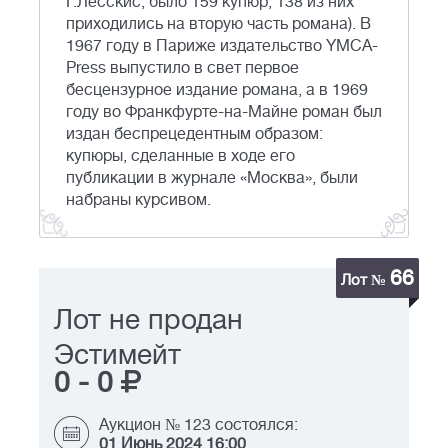
Г.Лесскис, было 159 купюр, 138 из них
приходились на вторую часть романа). В
1967 году в Париже издательство YMCA-
Press выпустило в свет первое
бесцензурное издание романа, а в 1969
году во Франкфурте-на-Майне роман был
издан беспрецедентным образом:
купюры, сделанные в ходе его
публикации в журнале «Москва», были
набраны курсивом.
66
Лот №
Лот не продан
Эстимейт
0
-
0
Аукцион № 123 состоялся:
01 Июнь 2024 16:00