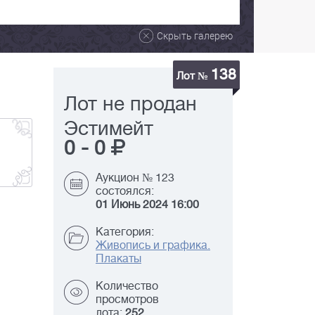
Скрыть галерею
138
Лот №
Лот не продан
Эстимейт
0
-
0
Аукцион № 123
состоялся:
01 Июнь 2024 16:00
Категория:
Живопись и графика.
Плакаты
Количество
просмотров
лота:
252