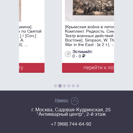
[Крымская война в литографиях.
ятой
Комплект. Редкость. Симпсон, У.
.]
Театр военных действий на
Востоке]. Simpson, W. The Seat of
War in the East : [в 2 т.]. - Лондон: ...
Эстимейт:
0 - 0
перейти к лоту
Наверх
г. Москва, Садовая-Кудринская, 25
"Антикварный центр", 2-й этаж
+7 (968) 744-64-92