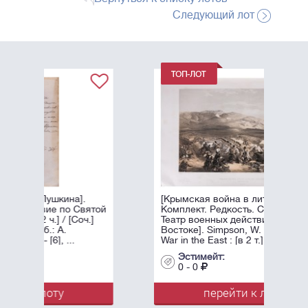
Следующий лот
[Крымская война в литографиях.
ятой
Комплект. Редкость. Симпсон, У.
.]
Театр военных действий на
Востоке]. Simpson, W. The Seat of
War in the East : [в 2 т.]. - Лондон: ...
Эстимейт:
0 - 0
перейти к лоту