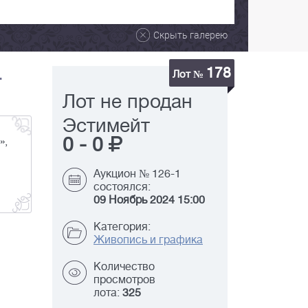
Скрыть галерею
178
.
Лот №
Лот не продан
Эстимейт
0
-
0
»,
Аукцион № 126-1
состоялся:
09 Ноябрь 2024 15:00
Категория:
Живопись и графика
Количество
просмотров
лота:
325