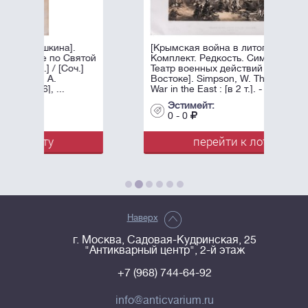
.
[Крымская война в литографиях.
Святой
Комплект. Редкость. Симпсон, У.
оч.]
Театр военных действий на
Востоке]. Simpson, W. The Seat of
War in the East : [в 2 т.]. - Лондон: ...
Эстимейт:
0 - 0
перейти к лоту
Наверх
г. Москва, Садовая-Кудринская, 25
"Антикварный центр", 2-й этаж
+7 (968) 744-64-92
info@anticvarium.ru