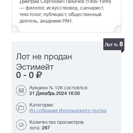
Дмитрий Сергеевич Лихачев (1906-1999)
— филолог, искусствовед, сценарист,
текстолог, публицист, общественный
деятель, академик РАН.
8
Лот №
Лот не продан
Эстимейт
0
-
0
Аукцион № 128 состоялся:
21 Декабрь 2024 16:00
Категория:
Из собрания Интерьерного театра
Количество просмотров
лота:
287