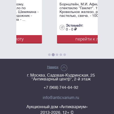
Борнштейн, М.И. Афиша к
спектаклю "Гамлет". 1996.
на -
Кровельное железо, роспись
-
пастелью, свеча. - 100х60 см.
Эстимейт:
0 - 0
перейти к лоту
Наверх
г. Москва, Садовая-Кудринская, 25
"Антикварный центр", 2-й этаж
+7 (968) 744-64-92
info@anticvarium.ru
Аукционный дом «Антиквариум»
2013-2026, 12+ ©