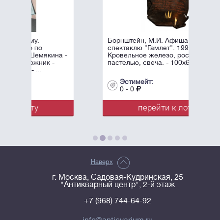
Борнштейн, М.И. Афиша к
спектаклю "Гамлет". 1996.
на -
Кровельное железо, роспись
пастелью, свеча. - 100х60 см.
Эстимейт:
0 - 0
перейти к лоту
Наверх
г. Москва, Садовая-Кудринская, 25
"Антикварный центр", 2-й этаж
+7 (968) 744-64-92