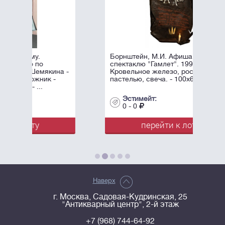
Борнштейн, М.И. Афиша к
спектаклю "Гамлет". 1996.
на -
Кровельное железо, роспись
пастелью, свеча. - 100х60 см.
Эстимейт:
0 - 0
перейти к лоту
Наверх
г. Москва, Садовая-Кудринская, 25
"Антикварный центр", 2-й этаж
+7 (968) 744-64-92