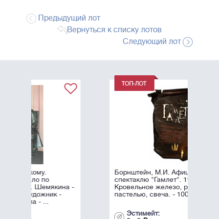
Предыдущий лот
Вернуться к списку лотов
Следующий лот
Борнштейн, М.И. Афиша к
спектаклю "Гамлет". 1996.
кина -
Кровельное железо, роспись
 -
пастелью, свеча. - 100х60 см.
Эстимейт: