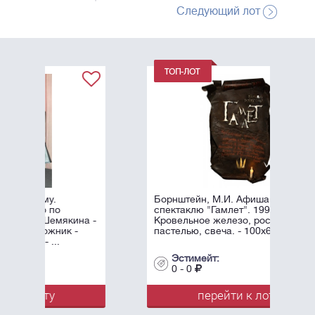
Следующий лот
Борнштейн, М.И. Афиша к
спектаклю "Гамлет". 1996.
а -
Кровельное железо, роспись
пастелью, свеча. - 100х60 см.
Эстимейт:
0 - 0
перейти к лоту