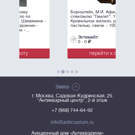
Борнштейн, М.И. Афиша к
спектаклю "Гамлет". 1996.
кина -
Кровельное железо, роспись
 -
пастелью, свеча. - 100х60 см.
Эстимейт:
0 - 0
перейти к лоту
Наверх
г. Москва, Садовая-Кудринская, 25
"Антикварный центр", 2-й этаж
+7 (968) 744-64-92
info@anticvarium.ru
Аукционный дом «Антиквариум»