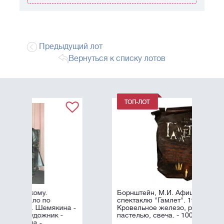
Предыдущий лот
Вернуться к списку лотов
Борнштейн, М.И. Афиша к
о
спектаклю "Гамлет". 1996.
мякина -
Кровельное железо, роспись
ик -
пастелью, свеча. - 100х60 см.
.