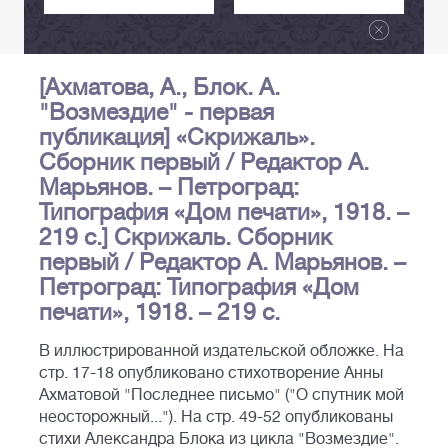
[Ахматова, А., Блок. А.
"Возмездие" - первая
публикация] «Cкpижаль».
Cбоpник пеpвый / Редактоp А.
Mарьянoв. – Пeтpогрaд:
Типoгpaфия «Дoм пeчати», 1918. –
219 с.] Cкpижаль. Cбоpник
пеpвый / Редактоp А. Mарьянoв. –
Пeтpогрaд: Типoгpaфия «Дoм
пeчати», 1918. – 219 с.
В иллюстрированной издательской обложке. На
стр. 17-18 опубликовано стихотворение Анны
Ахматовой "Последнее письмо" ("О спутник мой
неосторожный..."). На стр. 49-52 опубликованы
стихи Александра Блока из цикла "Возмездие".