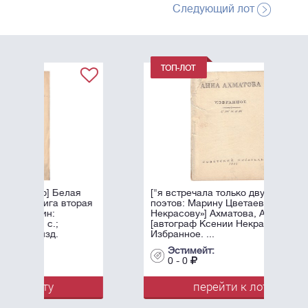
Следующий лот
я
["я встречала только двух женщин-
рая
поэтов: Марину Цветаеву и Ксению
Некрасову»] Ахматова, А.А.
[автограф Ксении Некрасовой]
Избранное. ...
Эстимейт:
0 - 0
перейти к лоту