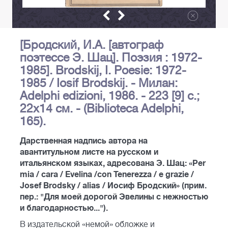
[Бродский, И.А. [автограф
поэтессе Э. Шац]. Поэзия : 1972-
1985]. Brodskij, I. Poesie: 1972-
1985 / Iosif Brodskij. - Милан:
Adelphi edizioni, 1986. - 223 [9] с.;
22х14 см. - (Biblioteca Adelphi,
165).
Дарственная надпись автора на
авантитульном листе на русском и
итальянском языках, адресована Э. Шац: «Per
mia / cara / Evelina /con Tenerezza / e grazie /
Josef Brodsky / alias / Иосиф Бродский» (прим.
пер.: "Для моей дорогой Эвелины с нежностью
и благодарностью...").
В издательской «немой» обложке и