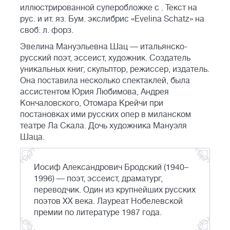
иллюстрированной суперобложке с . Текст на
рус. и ит. яз. Бум. экслибрис «Evelina Schatz» на
своб. л. форз.
Эвелина Мануэльевна Шац — итальянско-
русский поэт, эссеист, художник. Создатель
уникальных книг, скульптор, режиссер, издатель.
Она поставила несколько спектаклей, была
ассистентом Юрия Любимова, Андрея
Кончаловского, Отомара Крейчи при
постановках ими русских опер в миланском
театре Ла Скала. Дочь художника Мануэля
Шаца.
Иосиф Александрович Бродский (1940–
1996) — поэт, эссеист, драматург,
переводчик. Один из крупнейших русских
поэтов XX века. Лауреат Нобелевской
премии по литературе 1987 года.