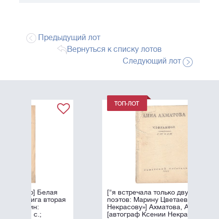
Предыдущий лот
Вернуться к списку лотов
Следующий лот
я
["я встречала только двух женщин-
рая
поэтов: Марину Цветаеву и Ксению
Некрасову»] Ахматова, А.А.
[автограф Ксении Некрасовой]