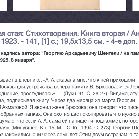
ая стая: Стихотворения. Книга вторая / А
23. - 141, [1] с.; 19,5х13,5 см. - 4-е доп.
 надпись автора: "Георгию Аркадьевичу Шенгели / на па
925. 8 января".
вает в дневнике: «А. А. сказала мне, что к ней приходили
квы для устройства вечера памяти В. Брюсова. <...> Леж
днение, простудилась». — (Лукн. 91. С. 26-27). Видимо, эту
, подписывая книгу. Через два месяца 31 марта Георгий
 Ахматовой. Я звонил жене Брюсова; она говорит, что пис
обранных папках. Она охотно даст скопировать что нужно 
думаю, что если А. А. сама ей напишет и поднажмет, потороп
ая». (Минувшее. Кн. 15. M. - CПб., 1994. С. 273). Георгий Ш
ознакомились они через семь лет. Этим двум встречам, а т