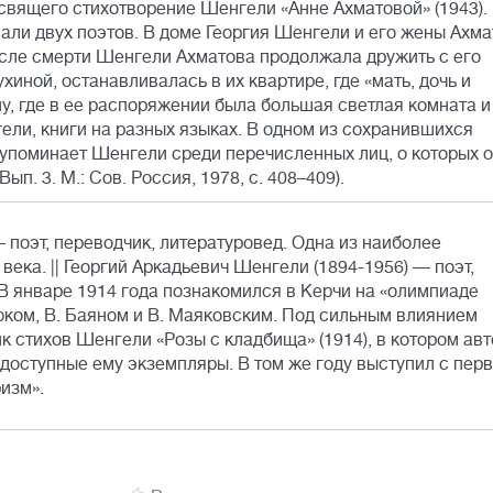
освящего стихотворение Шенгели «Анне Ахматовой» (1943).
ли двух поэтов. В доме Георгия Шенгели и его жены Ахма
сле смерти Шенгели Ахматова продолжала дружить с его
иной, останавливалась в их квартире, где «мать, дочь и
, где в ее распоряжении была большая светлая комната и
ли, книги на разных языках. В одном из сохранившихся
упоминает Шенгели среди перечисленных лиц, о которых 
п. 3. М.: Сов. Россия, 1978, с. 408–409).
 поэт, переводчик, литературовед. Одна из наиболее
ека. || Георгий Аркадьевич Шенгели (1894-1956) — поэт,
 В январе 1914 года познакомился в Керчи на «олимпиаде
юком, В. Баяном и В. Маяковским. Под сильным влиянием
 стихов Шенгели «Розы с кладбища» (1914), в котором авт
доступные ему экземпляры. В том же году выступил с пер
изм».