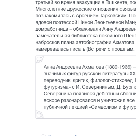
третьей во время эвакуации в Ташкенте, п
Многолетние дружеские отношения связыва
познакомилась с Арсением Тарковским. По
вдовой поэтессой Ниной Леонтьевной Манух
домработница – обхаживали Анну Андреевну
замечательная библиотека покойного Шенге
набросков плана автобиографии Ахматова 
намеревалась писать (Встречи с прошлым. Вы
Анна Андреевна Ахматова (1889-1966) —
значимых фигур русской литературы XX в
переводчик, критик, филолог-стиховед.
футуризма» с И. Северяниным, Д. Бурл
Северянина появился дебютный сборник
вскоре разочаровался и уничтожил все 
публичной лекцией «Символизм и футур