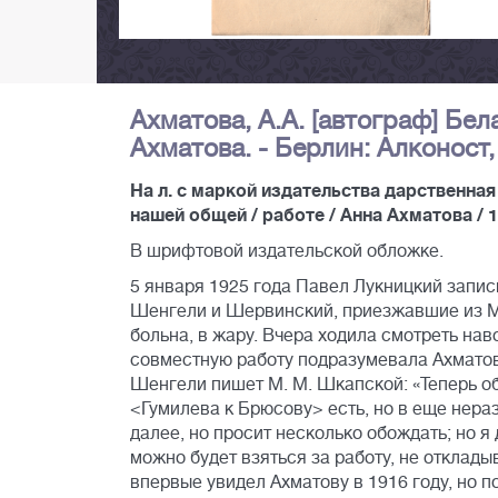
Ахматова, А.А. [автограф] Бел
Ахматова. - Берлин: Алконост, 19
На л. с маркой издательства дарственная
нашей общей / работе / Анна Ахматова / 1
В шрифтовой издательской обложке.
5 января 1925 года Павел Лукницкий записы
Шенгели и Шервинский, приезжавшие из Мос
больна, в жару. Вчера ходила смотреть наво
совместную работу подразумевала Ахматова
Шенгели пишет М. М. Шкапской: «Теперь об
<Гумилева к Брюсову> есть, но в еще нераз
далее, но просит несколько обождать; но я 
можно будет взяться за работу, не откладыв
впервые увидел Ахматову в 1916 году, но п