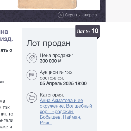
Скрыть галерею
10
нна
Лот №
 изд.
Лот продан
мять о
Цена продажи:
300 000
Аукцион № 133
состоялся:
ит,
05 Апрель 2025 18:00
Категория:
Анна Ахматова и ее
ьма
окружение. Волшебный
и так
хор - Бродский,
ит, то
Бобышев, Найман,
енгели
Рейн.
акже и