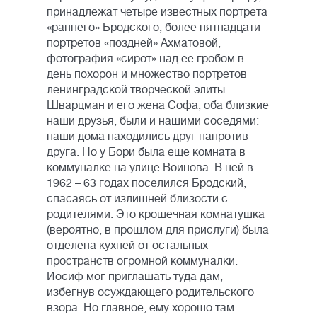
принадлежат четыре известных портрета
«раннего» Бродского, более пятнадцати
портретов «поздней» Ахматовой,
фотография «сирот» над ее гробом в
день похорон и множество портретов
ленинградской творческой элиты.
Шварцман и его жена Софа, оба близкие
наши друзья, были и нашими соседями:
наши дома находились друг напротив
друга. Но у Бори была еще комната в
коммуналке на улице Воинова. В ней в
1962 – 63 годах поселился Бродский,
спасаясь от излишней близости с
родителями. Это крошечная комнатушка
(вероятно, в прошлом для прислуги) была
отделена кухней от остальных
пространств огромной коммуналки.
Иосиф мог приглашать туда дам,
избегнув осуждающего родительского
взора. Но главное, ему хорошо там