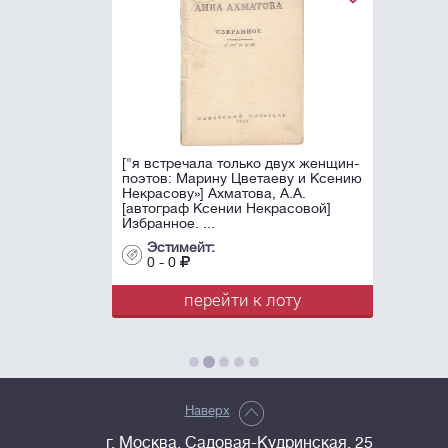
["я встречала только двух женщин-
поэтов: Марину Цветаеву и Ксению
Некрасову»] Ахматова, А.А.
[автограф Ксении Некрасовой]
Избранное. ...
Эстимейт:
0 - 0
перейти к лоту
Наверх
г. Москва, Садовая-Кудринская, 25