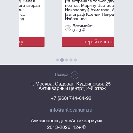
я
["я встречала только двух женщин-
рая
поэтов: Марину Цветаеву и Ксению
Некрасову»] Ахматова, А.А.
[автограф Ксении Некрасовой]
Избранное. ...
Эстимейт:
0 - 0
перейти к лоту
Наверх
г. Москва, Садовая-Кудринская, 25
"Антикварный центр", 2-й этаж
+7 (968) 744-64-92
info@anticvarium.ru
Аукционный дом «Антиквариум»
2013-2026, 12+ ©