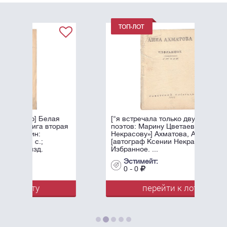
я
["я встречала только двух женщин-
рая
поэтов: Марину Цветаеву и Ксению
Некрасову»] Ахматова, А.А.
[автограф Ксении Некрасовой]
Избранное. ...
Эстимейт:
0 - 0
перейти к лоту