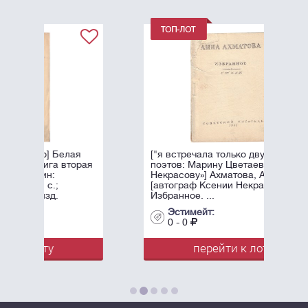
я
["я встречала только двух женщин-
рая
поэтов: Марину Цветаеву и Ксению
Некрасову»] Ахматова, А.А.
[автограф Ксении Некрасовой]
Избранное. ...
Эстимейт:
0 - 0
перейти к лоту