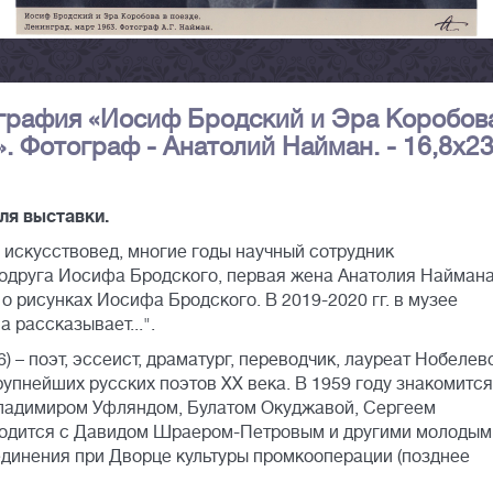
ография «Иосиф Бродский и Эра Коробов
». Фотограф - Анатолий Найман. - 16,8х23
ля выставки.
, искусствовед, многие годы научный сотрудник
одруга Иосифа Бродского, первая жена Анатолия Наймана
о рисунках Иосифа Бродского. В 2019-2020 гг. в музее
 рассказывает...".
 – поэт, эссеист, драматург, переводчик, лауреат Нобелев
рупнейших русских поэтов XX века. В 1959 году знакомится
ладимиром Уфляндом, Булатом Окуджавой, Сергеем
ходится с Давидом Шраером-Петровым и другими молодым
единения при Дворце культуры промкооперации (позднее