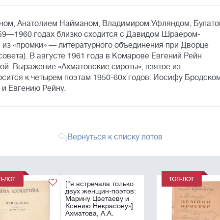
ейном, Анатолием Найманом, Владимиром Уфляндом, Булат
59—1960 годах близко сходится с Давидом Шраером-
 из «промки» — литературного объединения при Дворце
овета). В августе 1961 года в Комарове Евгений Рейн
ой. Выражение «Ахматовские сироты», взятое из
сится к четырем поэтам 1950-60х годов: Иосифу Бродском
и Евгению Рейну.
Вернуться к списку лотов
ко
Пастернак, Б.Л.
в:
[автограф] Земной
и
простор / Борис
»]
Пастернак, художник
И. Николаевцев.. -