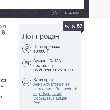
Скрыть галерею
67
а в
Лот №
,8
Лот продан
Цена продажи:
16 000
Аукцион № 133
,
состоялся:
05 Апрель 2025 18:00
Категория:
ской
Анна Ахматова и ее
 с
окружение. Волшебный
хор - Бродский,
и
Бобышев, Найман,
Рейн.