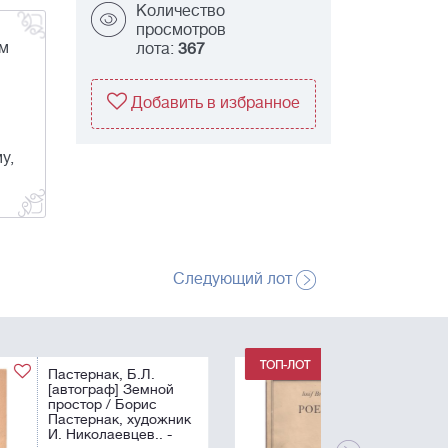
Количество
просмотров
ом
лота:
367
Добавить в избранное
у,
Следующий лот
[Бродский, И.А.
[автограф поэтессе
Э. Шац]. Поэзия :
1972-1985]. Brodskij,
I. Poesie: 1972-1985 /