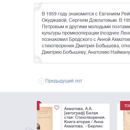
В 1959 году знакомится с Евгением Р
Окуджавой, Сергеем Довлатовым. В 19
Петровым и другими молодыми поэтами
культуры промкооперации (позднее Ленс
познакомил Бродского с Анной Ахматов
стихотворения Дмитрия Бобышева, отно
Дмитрию Бобышеву, Анатолию Найману 
Предыдущий лот
["я встречала толь
двух женщин-поэто
Марину Цветаеву 
Ксению Некрасову
Ахматова, А.А.