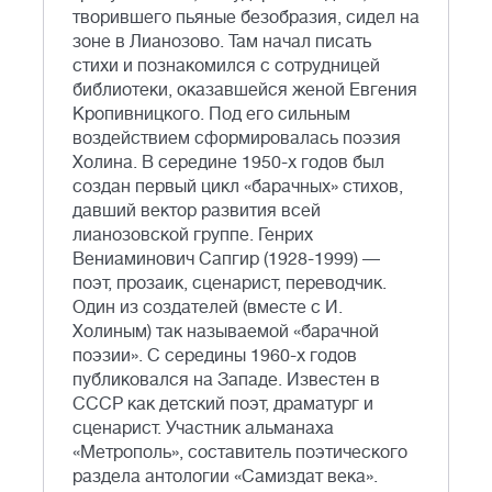
творившего пьяные безобразия, сидел на
зоне в Лианозово. Там начал писать
стихи и познакомился с сотрудницей
библиотеки, оказавшейся женой Евгения
Кропивницкого. Под его сильным
воздействием сформировалась поэзия
Холина. В середине 1950-х годов был
создан первый цикл «барачных» стихов,
давший вектор развития всей
лианозовской группе. Генрих
Вениаминович Сапгир (1928-1999) —
поэт, прозаик, сценарист, переводчик.
Один из создателей (вместе с И.
Холиным) так называемой «барачной
поэзии». С середины 1960-х годов
публиковался на Западе. Известен в
СССР как детский поэт, драматург и
сценарист. Участник альманаха
«Метрополь», составитель поэтического
раздела антологии «Самиздат века».