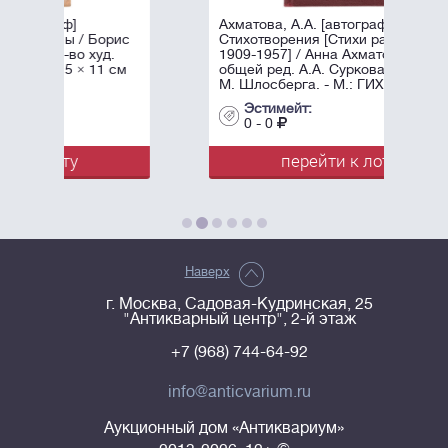
Ахматова, А.А. [автограф]
рис
Стихотворения [Стихи разных лет
д.
1909-1957] / Анна Ахматова, под
1 см
общей ред. А.А. Суркова; Оформл.
М. Шлосберга. - М.: ГИХЛ, ...
Эстимейт:
0 - 0
перейти к лоту
Наверх
г. Москва, Садовая-Кудринская, 25
"Антикварный центр", 2-й этаж
+7 (968) 744-64-92
info@anticvarium.ru
Аукционный дом «Антиквариум»