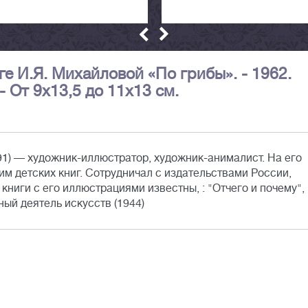
иге И.Я. Михайловой «По грибы». - 1962.
- От 9х13,5 до 11х13 см.
91) — художник-иллюстратор, художник-анималист. На его
м детских книг. Сотрудничал с издательствами России,
ниги с его иллюстрациями известны, : "Отчего и почему",
ный деятель искусств (1944)