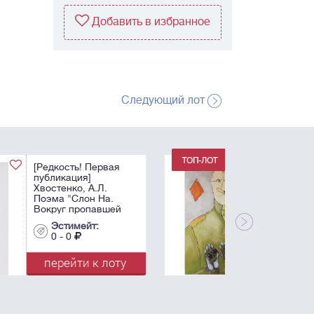
Добавить в избранное
Следующий лот
Немухин, В.Н.
Бубновый валет. -
1986. Бумага, масло,
белила. - 83х56 см.
Эстимейт:
0 - 0
перейти к лоту