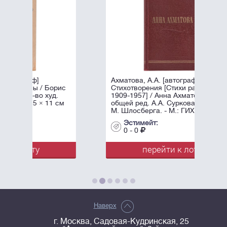
Ахматова, А.А. [автограф]
рис
Стихотворения [Стихи разных лет
.
1909-1957] / Анна Ахматова, под
 см
общей ред. А.А. Суркова; Оформл.
М. Шлосберга. - М.: ГИХЛ, ...
Эстимейт:
0 - 0
перейти к лоту
Наверх
г. Москва, Садовая-Кудринская, 25