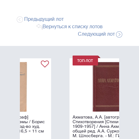
Предыдущий лот
Вернуться к списку лотов
Следующий лот
Ахматова, А.А. [автограф]
рис
Стихотворения [Стихи разных лет
.
1909-1957] / Анна Ахматова, под
 см
общей ред. А.А. Суркова; Оформл.
М. Шлосберга. - М.: ГИХЛ, ...