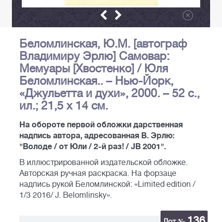
Беломлинская, Ю.М. [автограф
Владимиру Эрлю] Самовар:
Мемуары [Хвостенко] / Юля
Беломлинская.. – Нью-Йорк,
«Джульетта и духи», 2000. – 52 с.,
ил.; 21,5 х 14 см.
На обороте первой обложки дарственная
надпись автора, адресованная В. Эрлю:
"Володе / от Юли / 2-й раз! / JB 2001".
В иллюстрированной издательской обложке.
Авторская ручная раскраска. На форзаце
надпись рукой Беломлинской: «Limited edition /
1/3 2016/ J. Belomlinsky».
136
Лот №