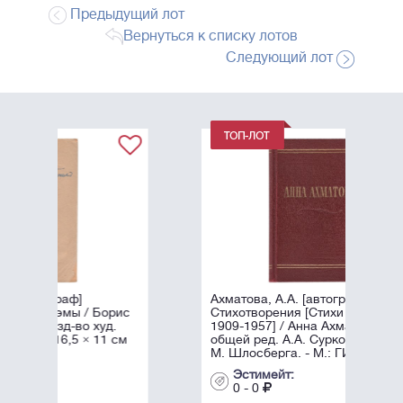
Предыдущий лот
Вернуться к списку лотов
Следующий лот
Ахматова, А.А. [автограф]
рис
Стихотворения [Стихи разных лет
д.
1909-1957] / Анна Ахматова, под
1 см
общей ред. А.А. Суркова; Оформл.
М. Шлосберга. - М.: ГИХЛ, ...
Эстимейт:
0 - 0