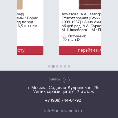
Ахматова, А.А. [автограф]
 Борис
Стихотворения [Стихи разных лет
худ.
1909-1957] / Анна Ахматова, под
× 11 см
общей ред. А.А. Суркова; Оформл.
М. Шлосберга. - М.: ГИХЛ, ...
Эстимейт:
0 - 0
перейти к лоту
Наверх
г. Москва, Садовая-Кудринская, 25
"Антикварный центр", 2-й этаж
+7 (968) 744-64-92
info@anticvarium.ru