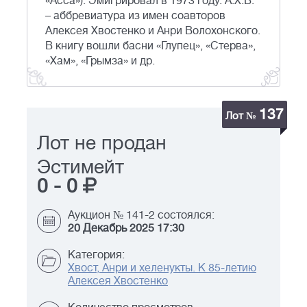
«Асса»). Эмигрировал в 1973 году. А.Х.В.
– аббревиатура из имен соавторов
Алексея Хвостенко и Анри Волохонского.
В книгу вошли басни «Глупец», «Стерва»,
«Хам», «Грымза» и др.
137
Лот №
Лот не продан
Эстимейт
0
-
0
Аукцион № 141-2 состоялся:
20 Декабрь 2025 17:30
Категория:
Хвост, Анри и хеленукты. К 85-летию
Алексея Хвостенко