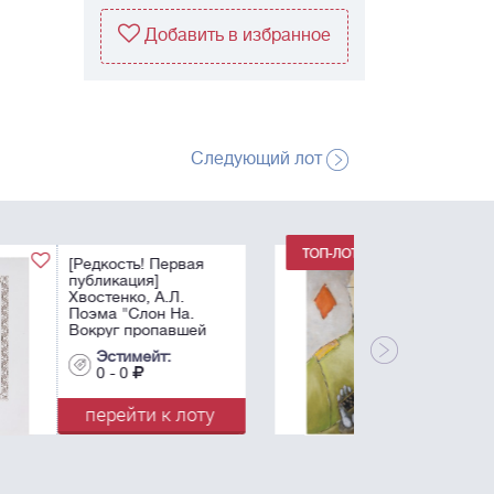
Добавить в избранное
Следующий лот
Немухин, В.Н.
Бубновый валет. -
1986. Бумага, масло,
белила. - 83х56 см.
Эстимейт:
0 - 0
перейти к лоту