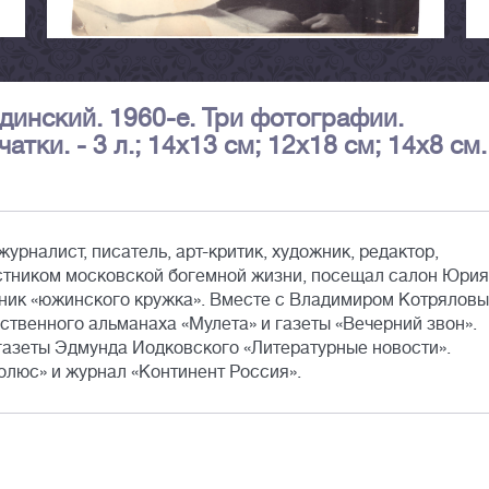
динский. 1960-е. Три фотографии.
ки. - 3 л.; 14x13 см; 12x18 см; 14x8 см.
урналист, писатель, арт-критик, художник, редактор,
астником московской богемной жизни, посещал салон Юрия
ник «южинского кружка». Вместе с Владимиром Котрялов
ственного альманаха «Мулета» и газеты «Вечерний звон».
газеты Эдмунда Иодковского «Литературные новости».
олюс» и журнал «Континент Россия».