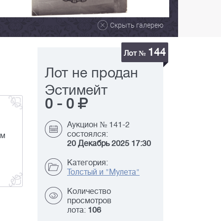
Скрыть галерею
144
Лот №
Лот не продан
Эстимейт
0
-
0
Аукцион № 141-2
состоялся:
ым
20 Декабрь 2025 17:30
Категория:
Толстый и "Мулета"
Количество
просмотров
лота:
106