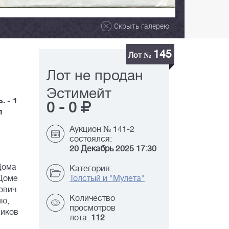
Скрыть галерею
145
Лот №
Лот не продан
Эстимейт
. - 1
0
-
0
п
Аукцион № 141-2
состоялся:
20 Декабрь 2025 17:30
Дома
Категория:
 Доме
Толстый и "Мулета"
ович
Количество
ию,
просмотров
ников
лота:
112