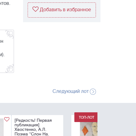
тов.
Добавить в избранное
ин
).
Следующий лот
Немухин, В.Н.
Бубновый валет. -
1986. Бумага, масло,
белила. - 83х56 см.