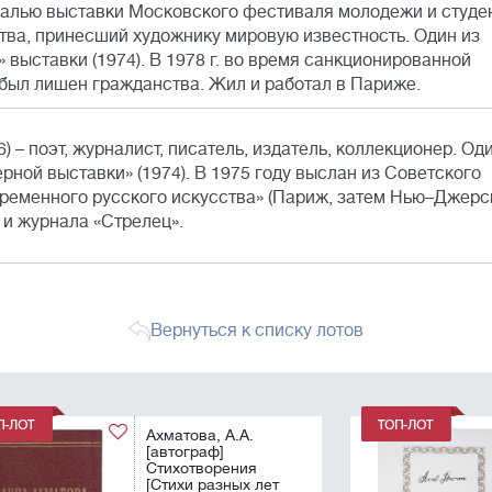
алью выставки Московского фестиваля молодежи и студен
тва, принесший художнику мировую известность. Один из
 выставки (1974). В 1978 г. во время санкционированной
был лишен гражданства. Жил и работал в Париже.
 – поэт, журналист, писатель, издатель, коллекционер. Од
рной выставки» (1974). В 1975 году выслан из Советского
временного русского искусства» (Париж, затем Нью–Джерси
 и журнала «Стрелец».
Вернуться к списку лотов
[Редкость! Первая
публикация]
Хвостенко, А.Л.
Поэма "Слон На.