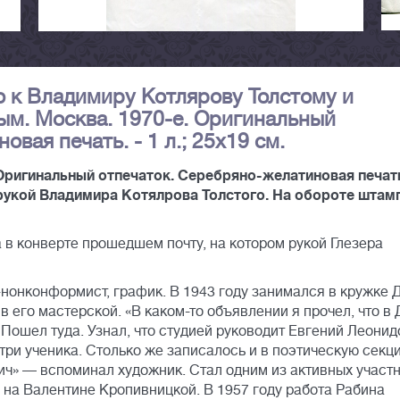
мо к Владимиру Котлярову Толстому и
м. Москва. 1970-е. Оригинальный
вая печать. - 1 л.; 25х19 см.
Оригинальный отпечаток. Серебряно-желатиновая печать
 рукой Владимира Котялрова Толстого. На обороте штам
в конверте прошедшем почту, на котором рукой Глезера
-нонконформист, график. В 1943 году занимался в кружке 
. в его мастерской. «В каком-то объявлении я прочел, что в
Пошел туда. Узнал, что студией руководит Евгений Леонид
три ученика. Столько же записалось и в поэтическую секц
ич» — вспоминал художник. Стал одним из активных участ
 на Валентине Кропивницкой. В 1957 году работа Рабина