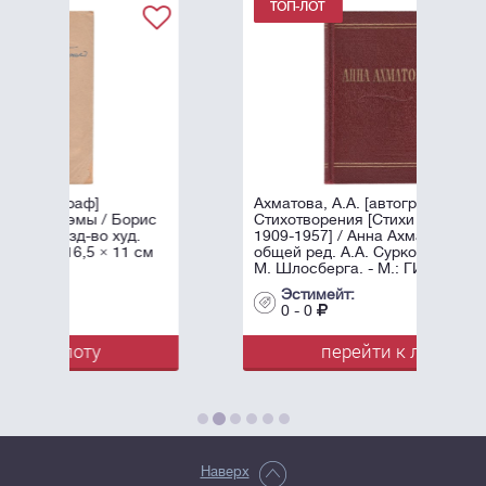
]
Ахматова, А.А. [автограф]
 / Борис
Стихотворения [Стихи разных лет
во худ.
1909-1957] / Анна Ахматова, под
5 × 11 см
общей ред. А.А. Суркова; Оформл.
М. Шлосберга. - М.: ГИХЛ, ...
Эстимейт:
0 - 0
у
перейти к лоту
Наверх