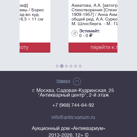
Ахматова, А.А. [автограф]
рис
Стихотворения [Стихи разных лет
д.
1909-1957] / Анна Ахматова, под
1 см
общей ред. А.А. Суркова; Оформл.
М. Шлосберга. - М.: ГИХЛ, ...
Эстимейт:
0 - 0
перейти к лоту
Наверх
г. Москва, Садовая-Кудринская, 25
"Антикварный центр", 2-й этаж
+7 (968) 744-64-92
info@anticvarium.ru
Аукционный дом «Антиквариум»
2013-2026, 12+ ©