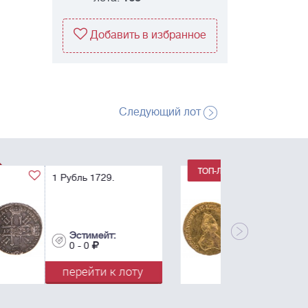
Добавить в избранное
Следующий лот
1 Рубль 1779. Для
дворцового обихода.
R.
Эстимейт:
0 - 0
перейти к лоту