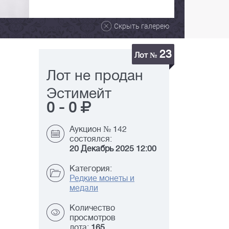
Скрыть галерею
23
Лот №
Лот не продан
Эстимейт
0
-
0
Аукцион № 142
состоялся:
20 Декабрь 2025 12:00
Категория:
Редкие монеты и
медали
Количество
просмотров
лота:
165