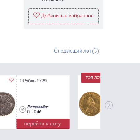
Добавить в избранное
Следующий лот
1 Рубль 1779. Для
дворцового обихода.
R.
Эстимейт:
0 - 0
перейти к лоту