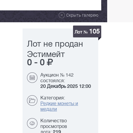
Скрыть галерею
105
Лот №
Лот не продан
Эстимейт
0
-
0
Аукцион № 142
состоялся:
20 Декабрь 2025 12:00
Категория:
Редкие монеты и
медали
Количество
просмотров
лота:
219