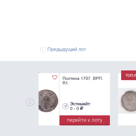
Предыдущий лот
1 Рубль 1725. "В
античных доспехах
AU55.
Эстимейт:
0 - 0
перейти к лот