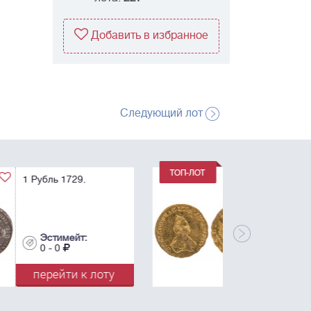
Добавить в избранное
Следующий лот
1 Рубль 1779. Для
дворцового обихода.
R.
Эстимейт:
0 - 0
перейти к лоту