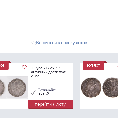
Вернуться к списку лотов
1 Рубль 1729.
".
Эстимейт:
0 - 0
у
перейти к лоту