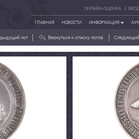
ОНЛАЙН-ОЦЕНКА
ВХО
ГЛАВНАЯ
НОВОСТИ
ИНФОРМАЦИЯ
АУ
дыдущий лот
Вернуться к списку лотов
Следующий