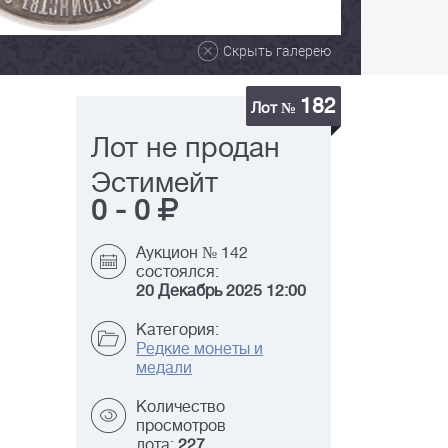
Скрыть галерею
182
Лот №
Лот не продан
Эстимейт
0
-
0
Аукцион № 142
состоялся:
20 Декабрь 2025 12:00
Категория:
Редкие монеты и
медали
Количество
просмотров
лота:
227