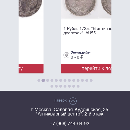
1 Рубль 1725. "В античных
доспехах". AU55.
Эстимейт:
0 - 0
перейти к лоту
Наверх
г. Москва, Садовая-Кудринская, 25
"Антикварный центр", 2-й этаж
+7 (968) 744-64-92