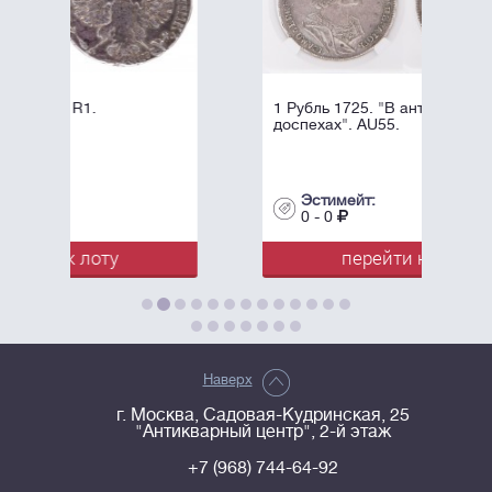
1 Рубль 1725. "В античных
доспехах". AU55.
Эстимейт:
0 - 0
ту
перейти к лоту
Наверх
г. Москва, Садовая-Кудринская, 25
"Антикварный центр", 2-й этаж
+7 (968) 744-64-92