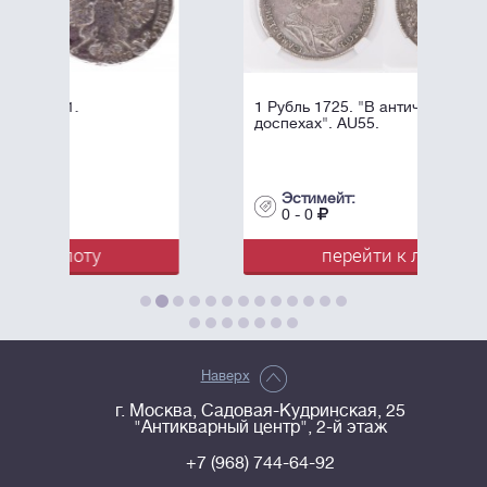
1 Рубль 1725. "В античных
доспехах". AU55.
Эстимейт:
0 - 0
перейти к лоту
Наверх
г. Москва, Садовая-Кудринская, 25
"Антикварный центр", 2-й этаж
+7 (968) 744-64-92