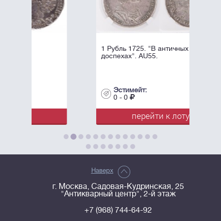
1 Рубль 1725. "В античных
доспехах". AU55.
Эстимейт:
0 - 0
перейти к лоту
Наверх
г. Москва, Садовая-Кудринская, 25
"Антикварный центр", 2-й этаж
+7 (968) 744-64-92