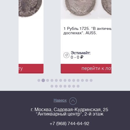
1 Рубль 1725. "В античных
доспехах". AU55.
Эстимейт:
0 - 0
перейти к лоту
Наверх
г. Москва, Садовая-Кудринская, 25
"Антикварный центр", 2-й этаж
+7 (968) 744-64-92