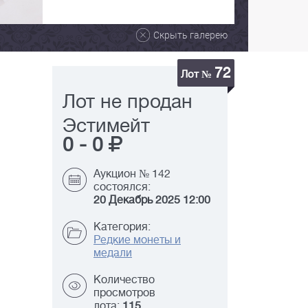
Скрыть галерею
72
Лот №
Лот не продан
Эстимейт
0
-
0
Аукцион № 142
состоялся:
20 Декабрь 2025 12:00
Категория:
Редкие монеты и
медали
Количество
просмотров
лота:
115