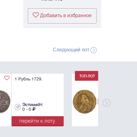
Добавить в избранное
Следующий лот
1 Рубль 1779. Для
дворцового обихода.
R.
Эстимейт:
0 - 0
перейти к лоту