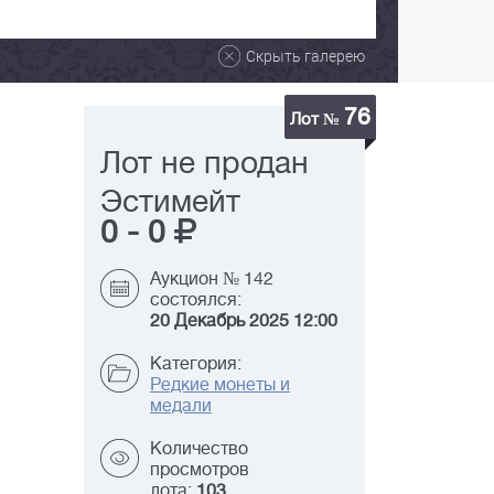
Скрыть галерею
76
Лот №
Лот не продан
Эстимейт
0
-
0
Аукцион № 142
состоялся:
20 Декабрь 2025 12:00
Категория:
Редкие монеты и
медали
Количество
просмотров
лота:
103