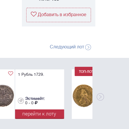
Добавить в избранное
Следующий лот
1 Рубль 1779. Для
дворцового обихода.
R.
Эстимейт:
0 - 0
перейти к лоту