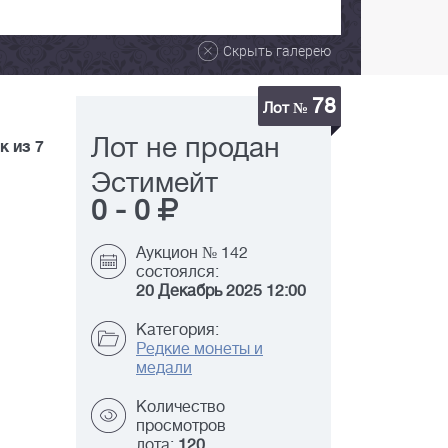
Скрыть галерею
78
Лот №
Лот не продан
к из 7
Эстимейт
0
-
0
Аукцион № 142
состоялся:
20 Декабрь 2025 12:00
Категория:
Редкие монеты и
медали
Количество
просмотров
лота:
120