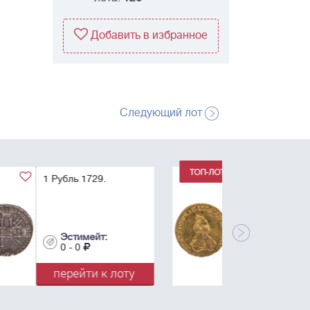
Добавить в избранное
Следующий лот
1 Рубль 1779. Для
дворцового обихода.
R.
Эстимейт:
0 - 0
перейти к лоту