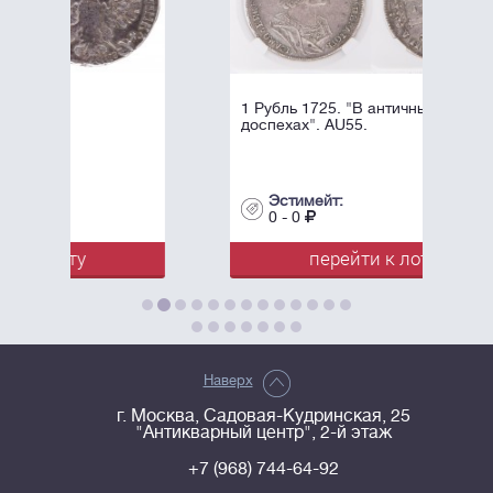
1 Рубль 1725. "В античных
доспехах". AU55.
Эстимейт:
0 - 0
перейти к лоту
Наверх
г. Москва, Садовая-Кудринская, 25
"Антикварный центр", 2-й этаж
+7 (968) 744-64-92