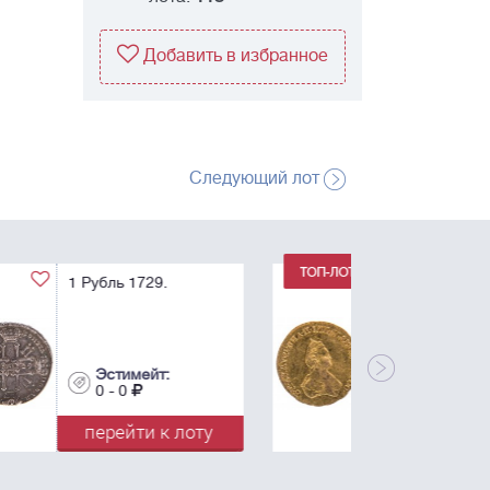
Добавить в избранное
Следующий лот
1 Рубль 1779. Для
дворцового обихода.
R.
Эстимейт:
0 - 0
перейти к лоту