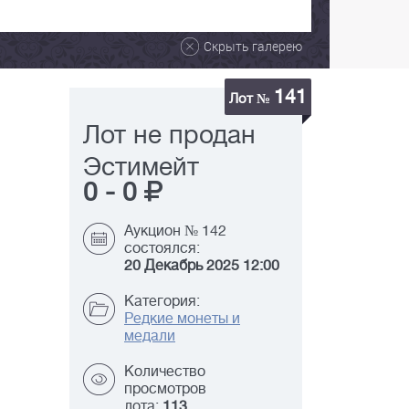
Скрыть галерею
141
Лот №
Лот не продан
Эстимейт
0
-
0
Аукцион № 142
состоялся:
20 Декабрь 2025 12:00
Категория:
Редкие монеты и
медали
Количество
просмотров
лота:
113