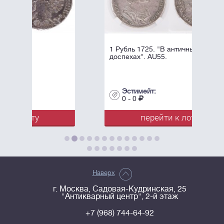
1 Рубль 1725. "В античных
доспехах". AU55.
Эстимейт:
0 - 0
перейти к лоту
Наверх
г. Москва, Садовая-Кудринская, 25
"Антикварный центр", 2-й этаж
+7 (968) 744-64-92