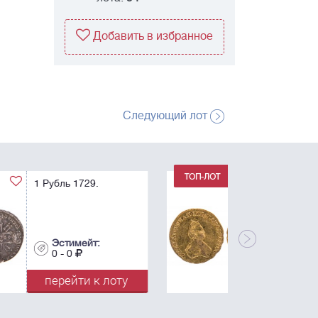
Добавить в избранное
Следующий лот
1 Рубль 1779. Для
дворцового обихода.
R.
Эстимейт:
0 - 0
перейти к лоту