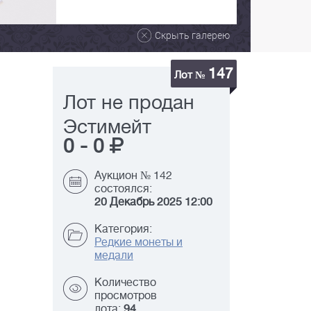
Скрыть галерею
147
Лот №
Лот не продан
Эстимейт
0
-
0
Аукцион № 142
состоялся:
20 Декабрь 2025 12:00
Категория:
Редкие монеты и
медали
Количество
просмотров
лота:
94