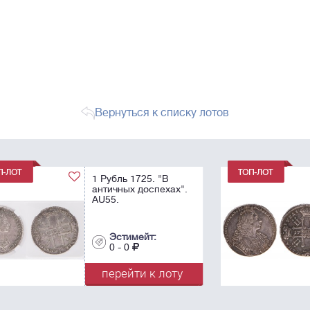
Вернуться к списку лотов
1 Рубль 1729.
".
Эстимейт:
0 - 0
у
перейти к лоту