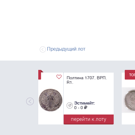
Предыдущий лот
1 Рубль 1725. "В
античных доспехах
AU55.
Эстимейт:
0 - 0
перейти к лот