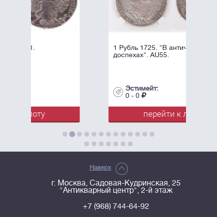
1 Рубль 1725. "В античных
доспехах". AU55.
Эстимейт:
0 - 0
перейти к лоту
Наверх
г. Москва, Садовая-Кудринская, 25
"Антикварный центр", 2-й этаж
+7 (968) 744-64-92