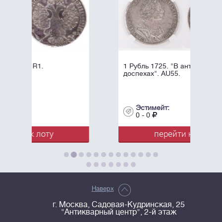
1 Рубль 1725. "В античных
доспехах". AU55.
Эстимейт:
0 - 0
у
перейти к лоту
Наверх
г. Москва, Садовая-Кудринская, 25
"Антикварный центр", 2-й этаж