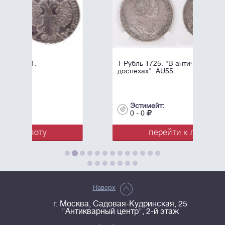
1 Рубль 1725. "В античных
доспехах". AU55.
Эстимейт:
0 - 0
перейти к лоту
Наверх
г. Москва, Садовая-Кудринская, 25
"Антикварный центр", 2-й этаж