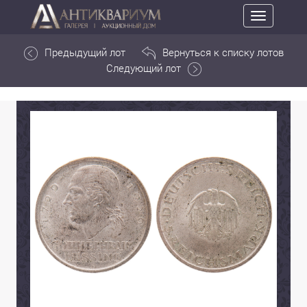
Toggle
navigation
Предыдущий лот
Вернуться к списку лотов
Следующий лот